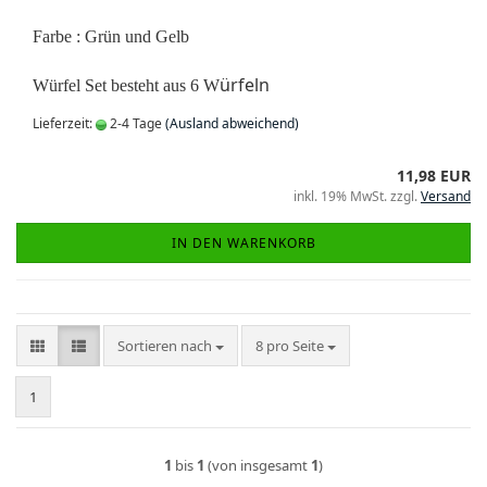
Farbe : Grün
und Gelb
ürfeln
Würfel Set besteht aus 6 W
Lieferzeit:
2-4 Tage
(Ausland abweichend)
11,98 EUR
inkl. 19% MwSt. zzgl.
Versand
IN DEN WARENKORB
Sortieren nach
pro Seite
Sortieren nach
8 pro Seite
1
1
bis
1
(von insgesamt
1
)