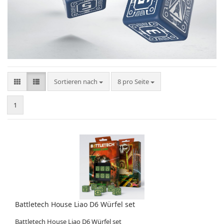
Sortieren nach
pro Seite
Sortieren nach
8 pro Seite
1
Battletech House Liao D6 Würfel set
Battletech House Liao D6 Würfel set