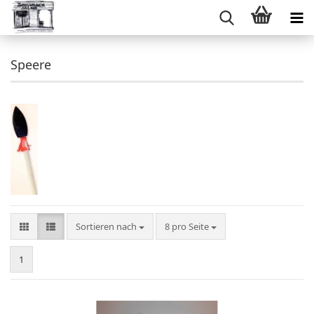
Speere
Sortieren nach
pro Seite
Sortieren nach
8 pro Seite
1