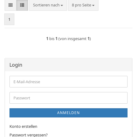
Sortieren nach
pro Seite
Sortieren nach
8 pro Seite
1
1
bis
1
(von insgesamt
1
)
Login
E-
Mail-
Adresse
Passwort
ANMELDEN
Konto erstellen
Passwort vergessen?