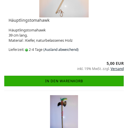
Häuptlingstomahawk
Häuptlingstomahawk
39 cm lang.
Material : Kiefer, naturbelassenes Holz
Lieferzeit:
2-4 Tage
(Ausland abweichend)
5,00 EUR
inkl. 19% MwSt. zzgl.
Versand
IN DEN WARENKORB