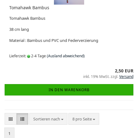
Tomahawk Bambus
Tomahawk Bambus
38 cm lang
Material : Bambus und PVC und Federverzierung
Lieferzeit:
2-4 Tage
(Ausland abweichend)
2,50 EUR
inkl. 19% MwSt. zzgl.
Versand
IN DEN WARENKORB
Sortieren nach
pro Seite
Sortieren nach
8 pro Seite
1