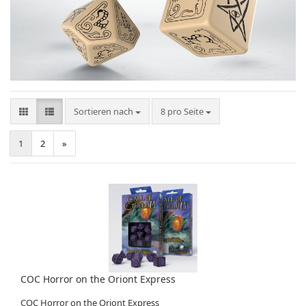
Sortieren nach
pro Seite
Sortieren nach
8 pro Seite
1
2
»
COC Horror on the Oriont Express
COC Horror on the Oriont Express