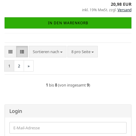
20,98 EUR
inkl. 19% MwSt. zzgl.
Versand
IN DEN WARENKORB
Sortieren nach
pro Seite
Sortieren nach
8 pro Seite
1
2
»
1
bis
8
(von insgesamt
9
)
Login
E-
Mail-