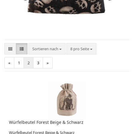
Sortieren nach
pro Seite
Sortieren nach
8 pro Seite
«
1
2
3
»
Würfelbeutel Forest Beige & Schwarz
Würfelbeutel Forest Beige & Schwarz