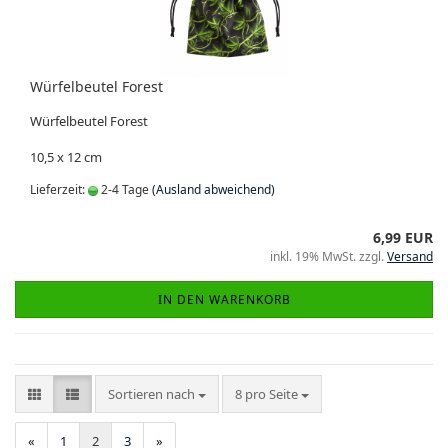
Würfelbeutel Forest
Würfelbeutel Forest
10,5 x 12 cm
Lieferzeit:
2-4 Tage
(Ausland abweichend)
6,99 EUR
inkl. 19% MwSt. zzgl.
Versand
IN DEN WARENKORB
Sortieren nach
pro Seite
Sortieren nach
8 pro Seite
«
1
2
3
»